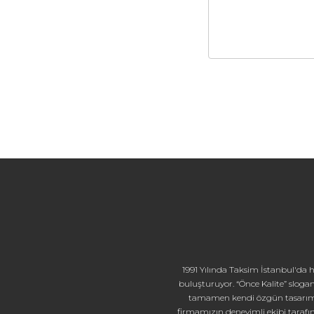
1991 Yılında Taksim İstanbul'da hi
buluşturuyor. “Önce Kalite” slogan
tamamen kendi özgün tasarımları
firmamızın deneyimli ekibi tarafın