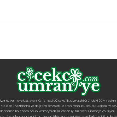
zmet vermeye başlayan Karizmatik Çiçekçilik, çiçek sektöründeki 20 yılı aşkın bi
ıyla çiçek hazırlama ve dağıtım servisleri ile aranjman, buket, kuru çiçek, yapay 
mızla kaliteden ödün vermeyerek sizlere en iyi hizmeti sunmaya çalışıyoruz. İ
dan hazırlanıp son kontrolü yapıldıktan sonra servise hazır hale getirilip, dene