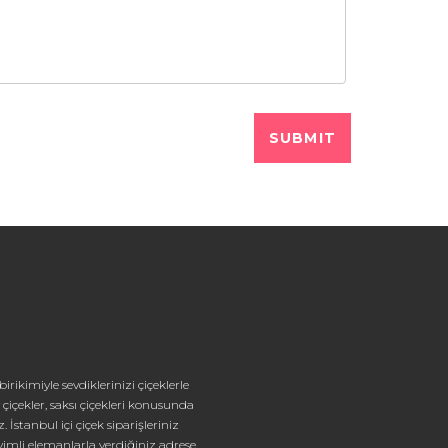
rikimiyle sevdiklerinizi çiçeklerle
çiçekler, saksı çiçekleri konusunda
stanbul içi çiçek siparişleriniz
yimli elemanlarla verdiğiniz adrese