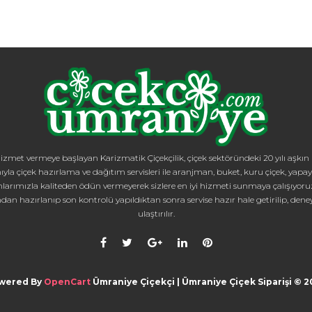
zmet vermeye başlayan Karizmatik Çiçekçilik, çiçek sektöründeki 20 yılı aşkın bi
ıyla çiçek hazırlama ve dağıtım servisleri ile aranjman, buket, kuru çiçek, yapay 
mızla kaliteden ödün vermeyerek sizlere en iyi hizmeti sunmaya çalışıyoruz. İ
dan hazırlanıp son kontrolü yapıldıktan sonra servise hazır hale getirilip, dene
ulaştırılır.
wered By
OpenCart
Ümraniye Çiçekçi | Ümraniye Çiçek Siparişi © 