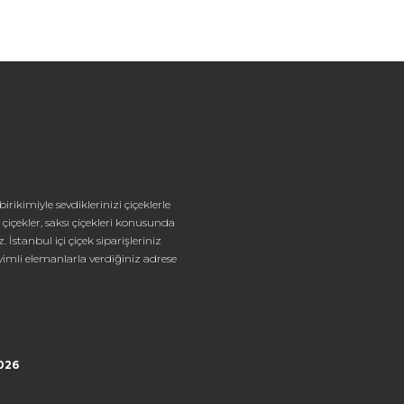
rikimiyle sevdiklerinizi çiçeklerle
çiçekler, saksı çiçekleri konusunda
stanbul içi çiçek siparişleriniz
yimli elemanlarla verdiğiniz adrese
2026