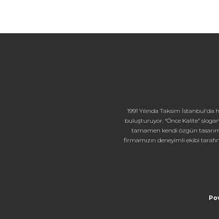
1991 Yılında Taksim İstanbul'da hi
buluşturuyor. “Önce Kalite” slogan
tamamen kendi özgün tasarımları
firmamızın deneyimli ekibi tarafın
Po