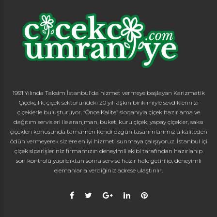
1991 Yılında Taksim İstanbul'da hizmet vermeye başlayan Karizmatik
Çiçekçilik, çiçek sektöründeki 20 yılı aşkın birikimiyle sevdiklerinizi
çiçeklerle buluşturuyor. “Önce Kalite” sloganıyla çiçek hazırlama ve
dağıtım servisleri ile aranjman, buket, kuru çiçek, yapay çiçekler, saksı
çiçekleri konusunda tamamen kendi özgün tasarımlarımızla kaliteden
ödün vermeyerek sizlere en iyi hizmeti sunmaya çalışıyoruz. İstanbul içi
çiçek siparişleriniz firmamızın deneyimli ekibi tarafından hazırlanıp
son kontrolü yapıldıktan sonra servise hazır hale getirilip, deneyimli
elemanlarla verdiğiniz adrese ulaştırılır.